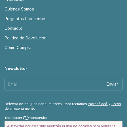
Quiénes Somos
Preguntas Frecuentes
Contacto
Política de Devolución
Cómo Comprar
Newsletter
Defensa de las y los consumidores. Para reclamos
ingresá acá.
/
Botón
de arrepentimiento
Copyright Ecomay | Cosmética Natural Facial, Capilar y Corporal -
Al navegar por este sitio
aceptás el uso de cookies
para agilizar tu