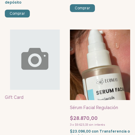
depósito
Gift Card
Sérum Facial Regulación
$28.870,00
3
x
$9.623,33
sin interés
$23.096,00
con
Transferencia o