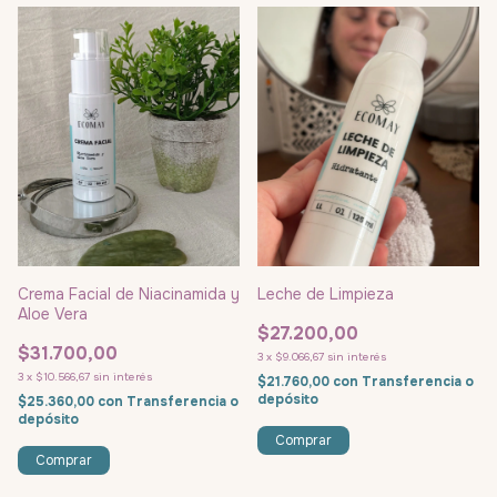
Crema Facial de Niacinamida y
Leche de Limpieza
Aloe Vera
$27.200,00
$31.700,00
3
x
$9.066,67
sin interés
3
x
$10.566,67
sin interés
$21.760,00
con
Transferencia o
depósito
$25.360,00
con
Transferencia o
depósito