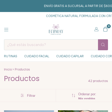
ENVÍO GRATIS A SUCURSAL A PARTIR DE $60000
3 CUOTA
COSMÉTICA NATURAL FORMULADA CON CRITERIO CIENTÍFI
0
RUTINAS
CUIDADO FACIAL
CUIDADO CAPILAR
CUIDADO CO
Inicio
>
Productos
Productos
42 productos
Ordenar por:
Filtrar
Más vendidos