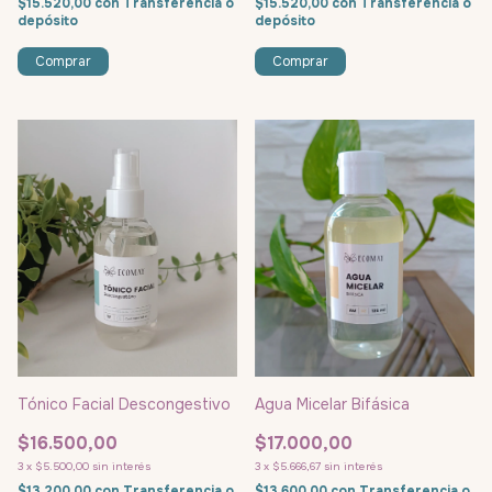
$15.520,00
con
Transferencia o
$15.520,00
con
Transferencia o
depósito
depósito
Tónico Facial Descongestivo
Agua Micelar Bifásica
$16.500,00
$17.000,00
3
x
$5.500,00
sin interés
3
x
$5.666,67
sin interés
$13.200,00
con
Transferencia o
$13.600,00
con
Transferencia o