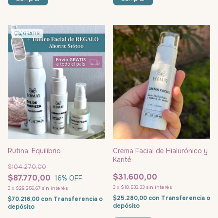
GRATIS
Rutina: Equilibrio
Crema Facial de Hialurónico y
Karité
$104.270,00
$31.600,00
$87.770,00
16
% OFF
3
x
$10.533,33
sin interés
3
x
$29.256,67
sin interés
$25.280,00
con
Transferencia o
$70.216,00
con
Transferencia o
depósito
depósito