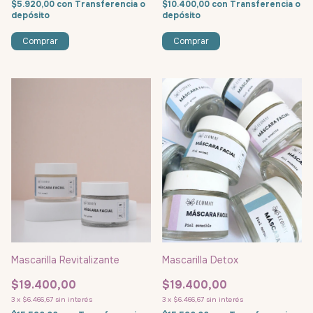
$5.920,00
con
Transferencia o
$10.400,00
con
Transferencia o
depósito
depósito
Mascarilla Revitalizante
Mascarilla Detox
$19.400,00
$19.400,00
3
x
$6.466,67
sin interés
3
x
$6.466,67
sin interés