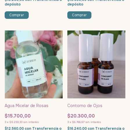
depósito
depósito
Comprar
Agua Micelar de Rosas
Contorno de Ojos
$15.700,00
$20.300,00
3
x
$5.233,33
sin interés
3
x
$6.766,67
sin interés
$12.560,00
con
Transferencia o
$16.240,00
con
Transferencia o