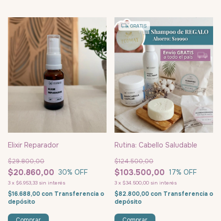
GRATIS
Elixir Reparador
Rutina: Cabello Saludable
$29.800,00
$124.500,00
$20.860,00
$103.500,00
30
% OFF
17
% OFF
3
x
$6.953,33
sin interés
3
x
$34.500,00
sin interés
$16.688,00
con
Transferencia o
$82.800,00
con
Transferencia o
depósito
depósito
Comprar