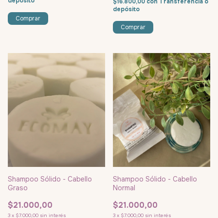
depósito
$16.800,00
con
Transferencia o
depósito
Shampoo Sólido - Cabello
Shampoo Sólido - Cabello
Graso
Normal
$21.000,00
$21.000,00
3
x
$7.000,00
sin interés
3
x
$7.000,00
sin interés