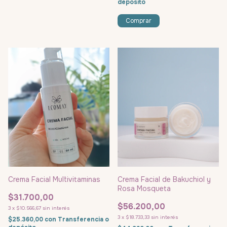
depósito
Crema Facial Multivitaminas
Crema Facial de Bakuchiol y
Rosa Mosqueta
$31.700,00
$56.200,00
3
x
$10.566,67
sin interés
3
x
$18.733,33
sin interés
$25.360,00
con
Transferencia o