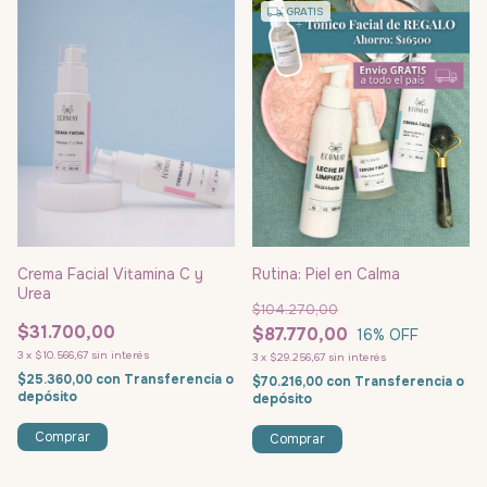
GRATIS
Crema Facial Vitamina C y
Rutina: Piel en Calma
Urea
$104.270,00
$31.700,00
$87.770,00
16
% OFF
3
x
$10.566,67
sin interés
3
x
$29.256,67
sin interés
$25.360,00
con
Transferencia o
$70.216,00
con
Transferencia o
depósito
depósito
Comprar