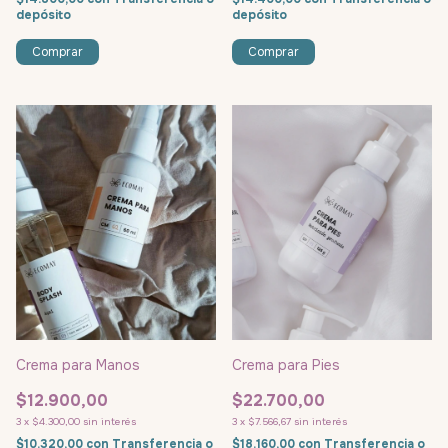
depósito
depósito
Comprar
Comprar
Crema para Manos
Crema para Pies
$12.900,00
$22.700,00
3
x
$4.300,00
sin interés
3
x
$7.566,67
sin interés
$10.320,00
con
Transferencia o
$18.160,00
con
Transferencia o