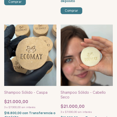
depósito
Shampoo Sólido - Caspa
Shampoo Sólido - Cabello
Seco
$21.000,00
$21.000,00
3
x
$7.000,00
sin interés
3
x
$7.000,00
sin interés
$16.800,00
con
Transferencia o