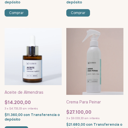
depósito
depósito
Comprar
Comprar
Aceite de Almendras
$14.200,00
Crema Para Peinar
3
x
$4.733,33
sin interés
$27.100,00
$11.360,00
con
Transferencia o
3
x
$9.033,33
sin interés
depósito
$21.680,00
con
Transferencia o