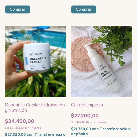
Mascarilla Capilar Hidratación
Gel de Limpieza
y Nutrición
$27.200,00
$34.400,00
3
x
$9.066,67
sin interés
3
x
$11.466,67
sin interés
$21.760,00
con
Transferencia o
depósito
$27.520,00
con
Transferencia o