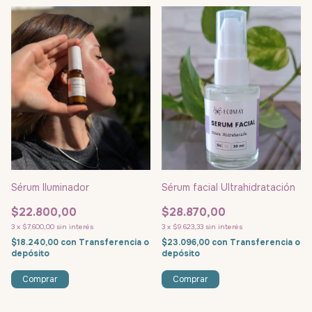
Sérum Iluminador
Sérum facial Ultrahidratación
$22.800,00
$28.870,00
3
x
$7.600,00
sin interés
3
x
$9.623,33
sin interés
$18.240,00
con
Transferencia o
$23.096,00
con
Transferencia o
depósito
depósito