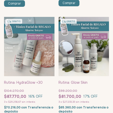
GRATIS
GRATIS
Rutina: HydraGlow +30
Rutina: Glow Skin
$104.270,00
$98.200,00
$87.770,00
$81.700,00
16
% OFF
17
% OFF
3
x
$29.256,67
sin interés
3
x
$27.233,33
sin interés
$70.216,00
con
Transferencia o
$65.360,00
con
Transferencia o
depósito
depósito