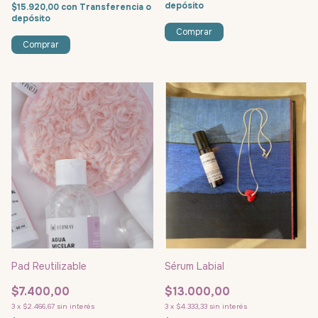
depósito
$15.920,00
con
Transferencia o
depósito
Comprar
Pad Reutilizable
Sérum Labial
$7.400,00
$13.000,00
3
x
$2.466,67
sin interés
3
x
$4.333,33
sin interés