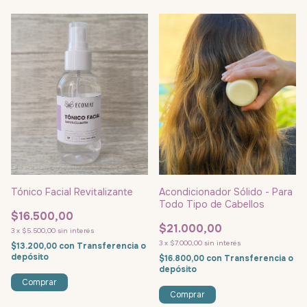
Tónico Facial Revitalizante
Acondicionador Sólido - Para
Todo Tipo de Cabellos
$16.500,00
$21.000,00
3
x
$5.500,00
sin interés
3
x
$7.000,00
sin interés
$13.200,00
con
Transferencia o
depósito
$16.800,00
con
Transferencia o
depósito
Comprar