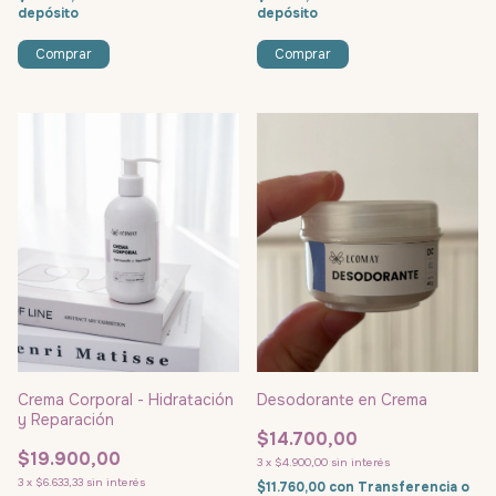
depósito
depósito
Crema Corporal - Hidratación
Desodorante en Crema
y Reparación
$14.700,00
$19.900,00
3
x
$4.900,00
sin interés
3
x
$6.633,33
sin interés
$11.760,00
con
Transferencia o