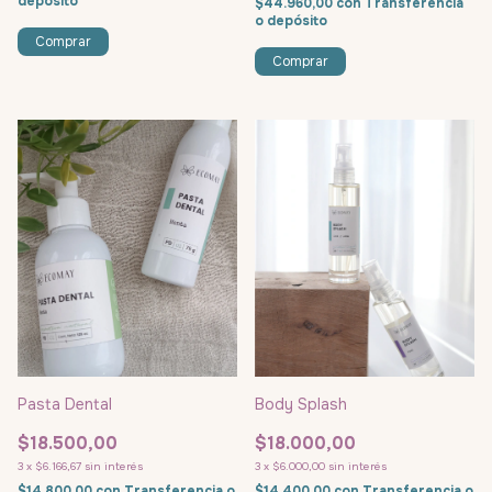
depósito
$44.960,00
con
Transferencia
o depósito
Pasta Dental
Body Splash
$18.500,00
$18.000,00
3
x
$6.166,67
sin interés
3
x
$6.000,00
sin interés
$14.800,00
con
Transferencia o
$14.400,00
con
Transferencia o