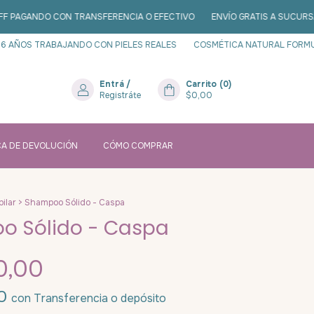
DO CON TRANSFERENCIA O EFECTIVO
ENVÍO GRATIS A SUCURSAL A PAR
TRABAJANDO CON PIELES REALES
COSMÉTICA NATURAL FORMULADA CON
Entrá
/
Carrito
(
0
)
Registráte
$0,00
CA DE DEVOLUCIÓN
CÓMO COMPRAR
ilar
>
Shampoo Sólido - Caspa
 Sólido - Caspa
0,00
00
con
Transferencia o depósito