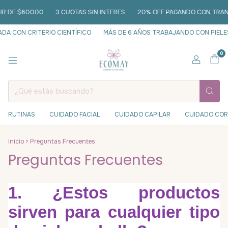
R DE $60000
3 CUOTAS SIN INTERES
20% OFF PAGANDO CON TRANSF
 CON CRITERIO CIENTÍFICO
MÁS DE 6 AÑOS TRABAJANDO CON PIELES
0
RUTINAS
CUIDADO FACIAL
CUIDADO CAPILAR
CUIDADO CO
Inicio
>
Preguntas Frecuentes
Preguntas Frecuentes
1. ¿Estos productos
sirven para cualquier tipo