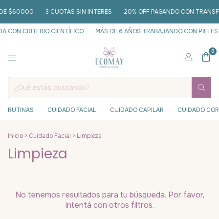
 DE $60000
3 CUOTAS SIN INTERES
20% OFF PAGANDO CON TRANSFE
 CON CRITERIO CIENTÍFICO
MÁS DE 6 AÑOS TRABAJANDO CON PIELES 
0
RUTINAS
CUIDADO FACIAL
CUIDADO CAPILAR
CUIDADO CO
Inicio
>
Cuidado Facial
>
Limpieza
Limpieza
No tenemos resultados para tu búsqueda. Por favor,
intentá con otros filtros.