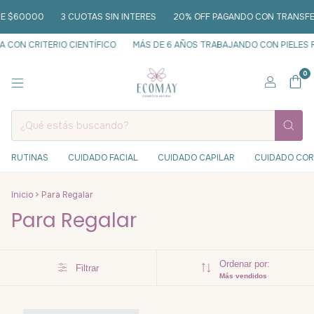
DE $60000
3 CUOTAS SIN INTERES
20% OFF PAGANDO CON TRANSFER
CON CRITERIO CIENTÍFICO
MÁS DE 6 AÑOS TRABAJANDO CON PIELES 
0
RUTINAS
CUIDADO FACIAL
CUIDADO CAPILAR
CUIDADO CO
Inicio
>
Para Regalar
Para Regalar
Ordenar por:
Filtrar
Más vendidos