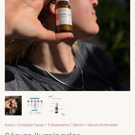
Inicio
>
Cuidado Facial
>
Tratamiento / Sérum
>
Sérum Iluminador