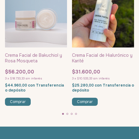
Crema Facial de Bakuchiol y
Crema Facial de Hialurónico y
Rosa Mosqueta
Karité
$56.200,00
$31.600,00
3
x
$18.733,33
sin interés
3
x
$10.533,33
sin interés
$44.960,00
con
Transferencia
$25.280,00
con
Transferencia o
o depósito
depósito